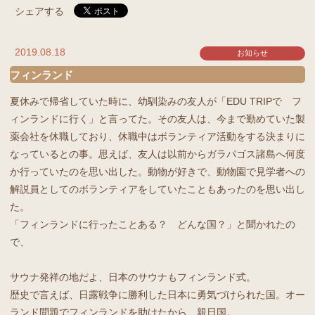
シェアする
2019.08.18
お知らせ
フィンランド
夏休みで帰省していた時に、幼馴染みの友人が「EDU TRIPで フ
ィンランドに行く」と言ってた。その友人は、今まで勤めていた製
薬会社を休職しており、休職中はボランティア活動をする決まりに
なっているとの事。思えば、友人は以前からガラパゴス諸島へ何度
か行っていたのを思い出した。動物が好きで、動物園で見学者への
解説員としてのボランティアをしていたこともあったのを思い出し
た。
「フィンランドに行ったことある？ どんな国？」と聞かれたの
で、
サウナ発祥の地だよ、日本のサウナもフィンランド式。
歴史で言えば、日露戦争に勝利した日本に勇気づけられた国。オー
ランド問題でフィンランドを助けたから、親日国。