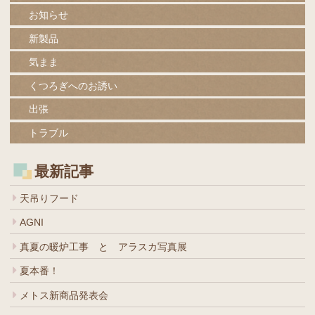
お知らせ
新製品
気まま
くつろぎへのお誘い
出張
トラブル
最新記事
天吊りフード
AGNI
真夏の暖炉工事 と アラスカ写真展
夏本番！
メトス新商品発表会