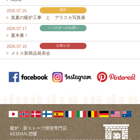
暖炉
2026.07.25
真夏の暖炉工事 と アラスカ写真展
くつろぎへのお誘い
2026.07.17
夏本番！
お知らせ
2026.07.10
メトス新商品発表会
暖炉・薪ストーブ煙突専門店
KEIDAN-憩暖