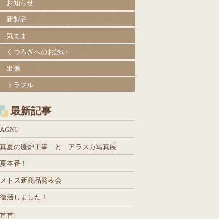
お知らせ
新製品
気まま
くつろぎへのお誘い
出張
トラブル
最新記事
AGNI
真夏の暖炉工事 と アラスカ写真展
夏本番！
メトス新商品発表会
復活しました！
昔昔