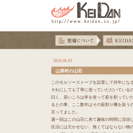
2018.06.03
山添村の山荘
このモルソーストーブを設置して何年になる
それにしても丁寧に使っていただいている
曰く、若いころは斧を使って薪を割ってい
るとの事。ここ数年はその薪割り機を扱う
言ってました。
週一回はこの山荘に来て趣味の時間に没頭
生活には欠かせない、無くてはならない物