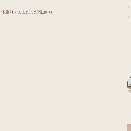
体重71ｋｇまだまだ増加中）