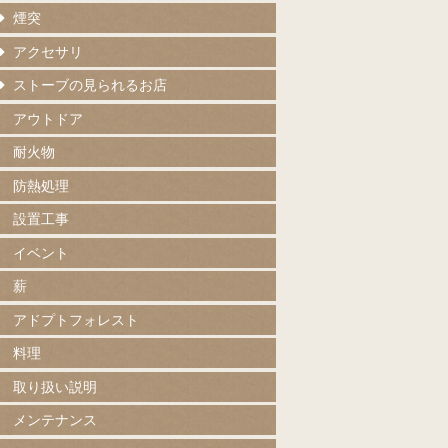
煙突
アクセサリ
ストーブの見られるお店
アウトドア
耐火物
防熱処理
設置工事
イベント
薪
アドプトフォレスト
料理
取り扱い説明
メンテナンス