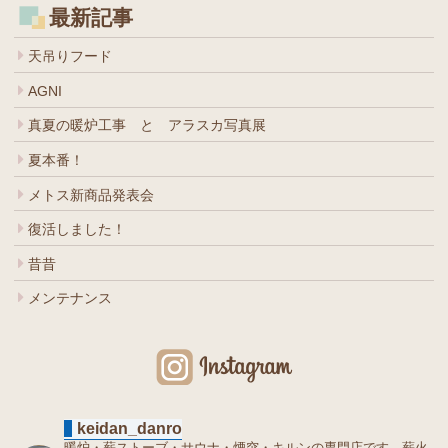
最新記事
天吊りフード
AGNI
真夏の暖炉工事 と アラスカ写真展
夏本番！
メトス新商品発表会
復活しました！
昔昔
メンテナンス
keidan_danro
暖炉・薪ストーブ・サウナ・煙突・キルンの専門店です。薪火