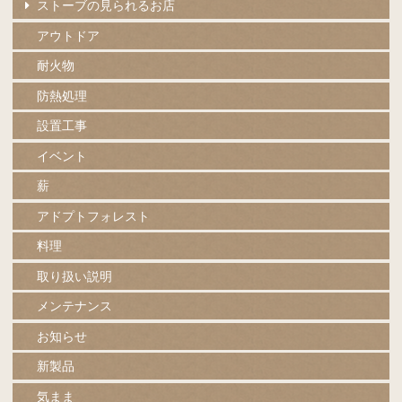
ストーブの見られるお店
アウトドア
耐火物
防熱処理
設置工事
イベント
薪
アドプトフォレスト
料理
取り扱い説明
メンテナンス
お知らせ
新製品
気まま