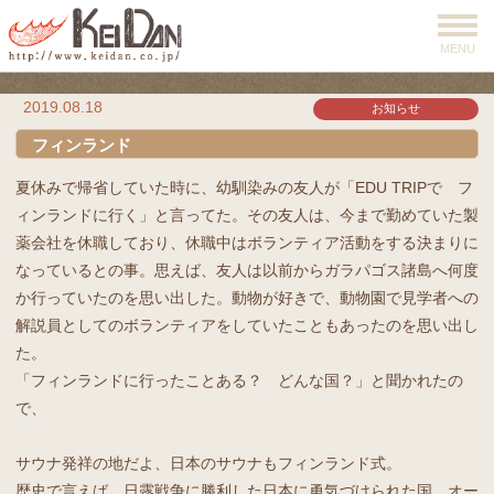
MENU
2019.08.18
お知らせ
フィンランド
夏休みで帰省していた時に、幼馴染みの友人が「EDU TRIPで フ
ィンランドに行く」と言ってた。その友人は、今まで勤めていた製
薬会社を休職しており、休職中はボランティア活動をする決まりに
なっているとの事。思えば、友人は以前からガラパゴス諸島へ何度
か行っていたのを思い出した。動物が好きで、動物園で見学者への
解説員としてのボランティアをしていたこともあったのを思い出し
た。
「フィンランドに行ったことある？ どんな国？」と聞かれたの
で、
サウナ発祥の地だよ、日本のサウナもフィンランド式。
歴史で言えば、日露戦争に勝利した日本に勇気づけられた国。オー