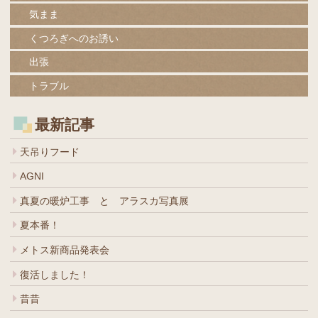
気まま
くつろぎへのお誘い
出張
トラブル
最新記事
天吊りフード
AGNI
真夏の暖炉工事 と アラスカ写真展
夏本番！
メトス新商品発表会
復活しました！
昔昔