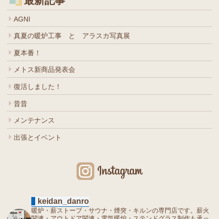
最新記事
AGNI
真夏の暖炉工事 と アラスカ写真展
夏本番！
メトス新商品発表会
復活しました！
昔昔
メンテナンス
出張とイベント
keidan_danro
暖炉・薪ストーブ・サウナ・煙突・キルンの専門店です。薪火
関連・アウトドア関連・電気暖炉・ステンドグラス制作も承っ