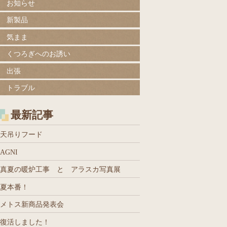
お知らせ
新製品
気まま
くつろぎへのお誘い
出張
トラブル
最新記事
天吊りフード
AGNI
真夏の暖炉工事 と アラスカ写真展
夏本番！
メトス新商品発表会
復活しました！