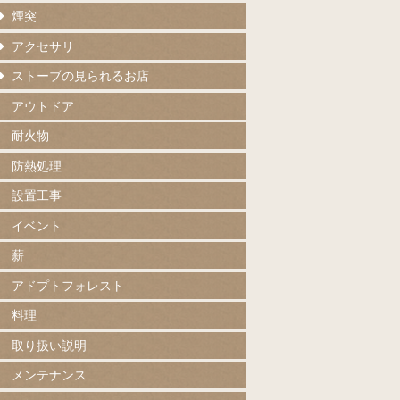
煙突
アクセサリ
ストーブの見られるお店
アウトドア
耐火物
防熱処理
設置工事
イベント
薪
アドプトフォレスト
料理
取り扱い説明
メンテナンス