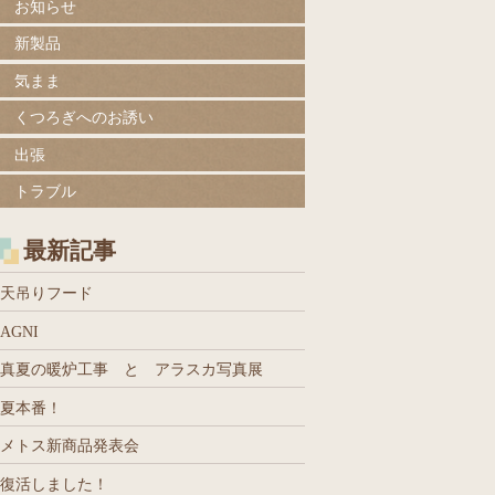
お知らせ
新製品
気まま
くつろぎへのお誘い
出張
トラブル
最新記事
天吊りフード
AGNI
真夏の暖炉工事 と アラスカ写真展
夏本番！
メトス新商品発表会
復活しました！