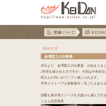
2024.11.29
金澤図工の仕事展
本日より 金澤図工の仕事展 が始まりま
2年前も催されたのですが、今回は中村好
村さんの匂いがプンプン感じられます。
手作りストーブも多数展示！見ごたえあり
憩暖も展示用ストーブを大阪から運んで行
こちら設営風景