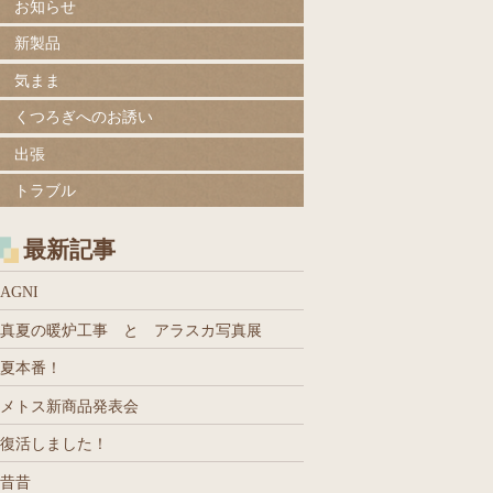
お知らせ
新製品
気まま
くつろぎへのお誘い
出張
トラブル
最新記事
AGNI
真夏の暖炉工事 と アラスカ写真展
夏本番！
メトス新商品発表会
復活しました！
昔昔