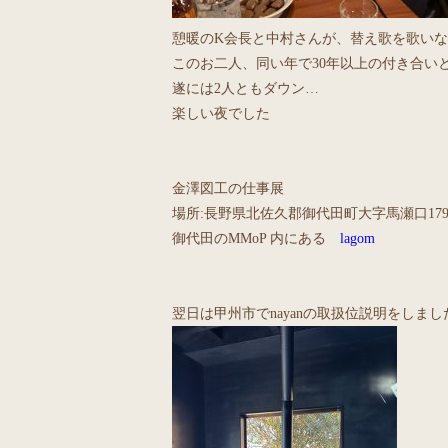
憩暖のK会長と中村さんが、替え歌を歌いな
このお二人、同い年で30年以上の付き合い
遂には2人ともダウン…
楽しい夜でした
金澤図工の仕事展
場所:長野県北佐久郡御代田町大字馬瀬口1794
御代田のMMoP 内にある
lagom
翌日は甲州市でnayanの取扱位説明をしま