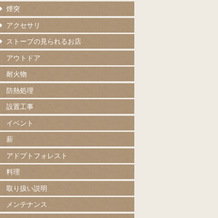
煙突
アクセサリ
ストーブの見られるお店
アウトドア
耐火物
防熱処理
設置工事
イベント
薪
アドプトフォレスト
料理
取り扱い説明
メンテナンス