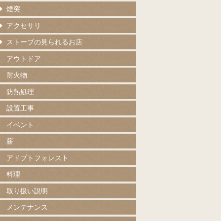
煙突
アクセサリ
ストーブの見られるお店
アウトドア
耐火物
防熱処理
設置工事
イベント
薪
アドプトフォレスト
料理
取り扱い説明
メンテナンス