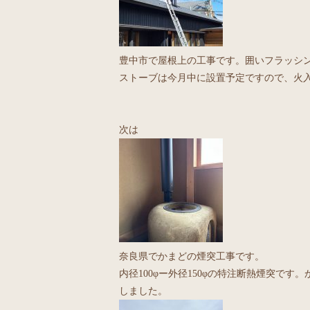
豊中市で屋根上の工事です。囲いフラッシ
ストーブは今月中に設置予定ですので、火
次は
奈良県でかまどの煙突工事です。
内径100φー外径150φの特注断熱煙突で
しました。