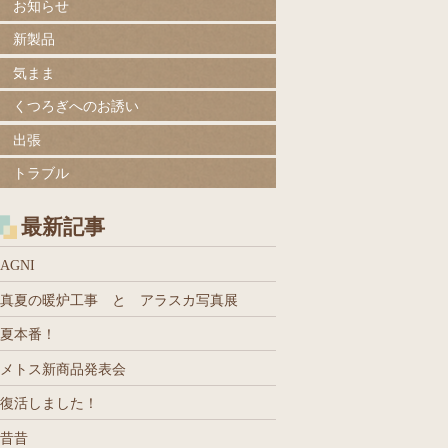
お知らせ
新製品
気まま
くつろぎへのお誘い
出張
トラブル
最新記事
AGNI
真夏の暖炉工事 と アラスカ写真展
夏本番！
メトス新商品発表会
復活しました！
昔昔