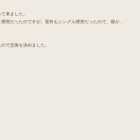
って来ました。
と煙突だったのですが、室外もシングル煙突だったので、煤が…
たので交換を決めました。