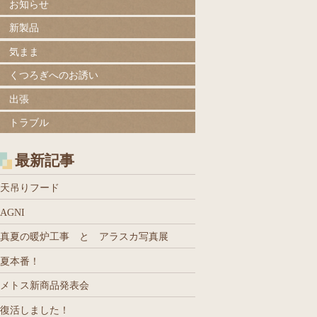
お知らせ
新製品
気まま
くつろぎへのお誘い
出張
トラブル
最新記事
天吊りフード
AGNI
真夏の暖炉工事 と アラスカ写真展
夏本番！
メトス新商品発表会
復活しました！