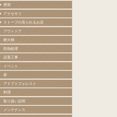
煙突
アクセサリ
ストーブの見られるお店
アウトドア
耐火物
防熱処理
設置工事
イベント
薪
アドプトフォレスト
料理
取り扱い説明
メンテナンス